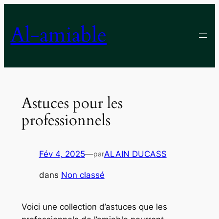
Aller
au
Al-amiable
contenu
Astuces pour les
professionnels
Fév 4, 2025
—
ALAIN DUCASS
par
dans
Non classé
Voici une collection d’astuces que les