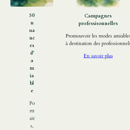
50
Campagnes
n
professisonnelles
ua
Promouvoir les modes amiable
nc
à destination des professionnel
es
d’
En savoir plus
a
m
ia
bl
e
Po
rtr
ait
s,