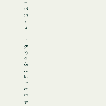
m
éti
ers
et
té
m
oi
gn
ag
es
de
cel
les
et
ce
ux
qu