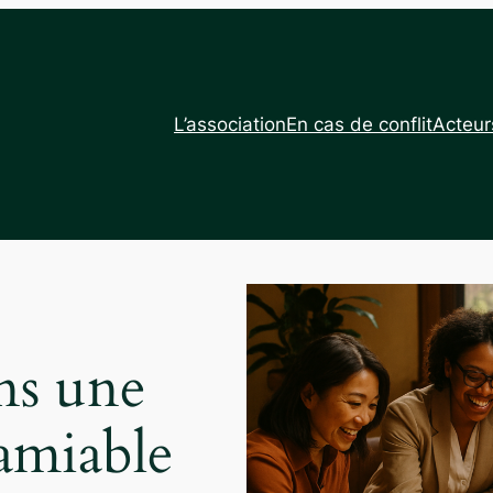
L’association
En cas de conflit
Acteur
s une
’amiable