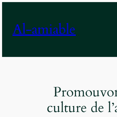
Aller
au
contenu
Al-amiable
Promouvon
culture de l