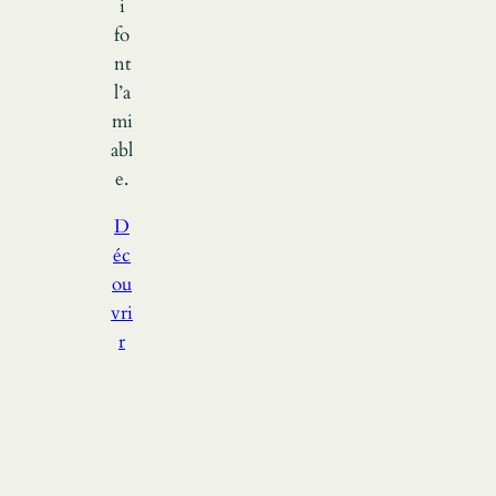
i
fo
nt
l’a
mi
abl
e.
D
éc
ou
vri
r